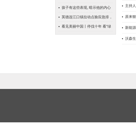
主持人
最快乐的事之一
孩子有这些表现, 暗示他的内心
其实很脆弱
原来狠
英德连江口镇拉动点验应急排，
淬炼民兵“硬实力”
看见美丽中国丨停伐十年 看“绿
新能源
色宝库”大兴安岭的转型路_大皖
沃森生
新闻 | 安徽网