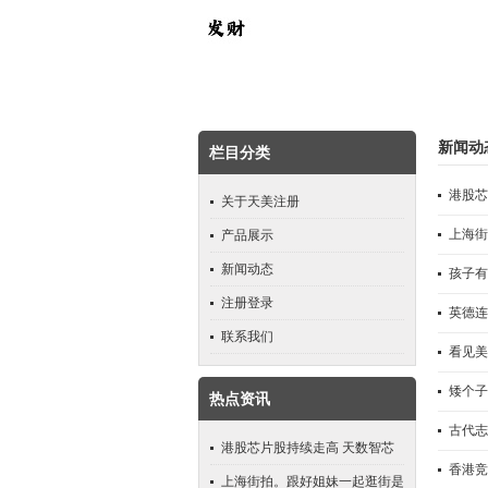
新闻动
栏目分类
港股芯
关于天美注册
上海街
产品展示
新闻动态
孩子有
注册登录
英德连
联系我们
看见美
矮个子
热点资讯
古代志
港股芯片股持续走高 天数智芯
香港竞
盘中涨超18%刷新上市来新高
上海街拍。跟好姐妹一起逛街是