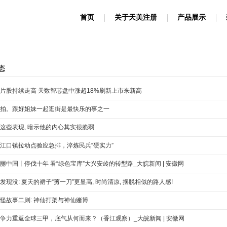
首页
关于天美注册
产品展示
态
片股持续走高 天数智芯盘中涨超18%刷新上市来新高
拍。跟好姐妹一起逛街是最快乐的事之一
这些表现, 暗示他的内心其实很脆弱
江口镇拉动点验应急排，淬炼民兵“硬实力”
丽中国丨停伐十年 看“绿色宝库”大兴安岭的转型路_大皖新闻 | 安徽网
发现没: 夏天的裙子“剪一刀”更显高, 时尚清凉, 摆脱相似的路人感!
怪故事二则: 神仙打架与神仙赌博
争力重返全球三甲，底气从何而来？（香江观察）_大皖新闻 | 安徽网