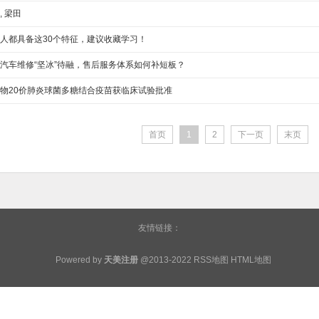
, 梁田
人都具备这30个特征，建议收藏学习！
汽车维修“坚冰”待融，售后服务体系如何补短板？
物20价肺炎球菌多糖结合疫苗获临床试验批准
首页
1
2
下一页
末页
友情链接：
Powered by
天美注册
@2013-2022
RSS地图
HTML地图